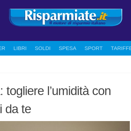
ER
LIBRI
SOLDI
SPESA
SPORT
TARIFF
 togliere l’umidità con
i da te