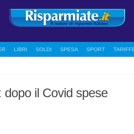
ER
LIBRI
SOLDI
SPESA
SPORT
TARIFF
 dopo il Covid spese