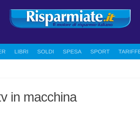
ER
LIBRI
SOLDI
SPESA
SPORT
TARIFF
tv in macchina