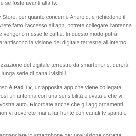
 se foste avanti alla tv.
y Store, per quanto concerne Android, e richiedono il
te fatto l’accesso all’app, potrete collegare l’antenna
te vengono messe le cuffie. In questo modo potrà
ntiscono la visione del digitale terrestre all’interno
nizzazione del digitale terrestre da smartphone: durerà
unga serie di canali visibili.
enso è
Pad Tv
, un’apposita app che viene collegata
così un’antenna con una sensibilità elevata e che vi
 vostra auto. Ricordate anche che gli aggiornamenti
n vi troverete mai a far fronte con canali tv spariti o
 agganciare lo smartphone per una visione corretta