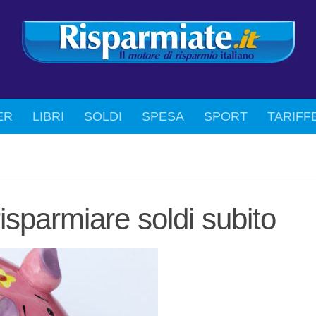
ER
LIBRI
SOLDI
SPESA
SPORT
TARIFF
risparmiare soldi subito